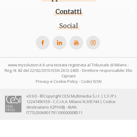
Contatti
Social
www.mysolution.it è una testata registrata al Tribunale di Milano -
Reg. N. 82 del 22/02/2010 ISSN 2612-2405 - Direttore responsabile: Elio
Cipriani
Privacy e Cookie Policy
-
Codici ISSN
v0.9.0 - ©Copyright CESI Multimedia S.r.l. | C.F./P.I.
12247490159 - C.C.I.A.A. Milano N.305744 | Codice
destinatario X2PH38J - IBAN
IT77L0306901791100000008511