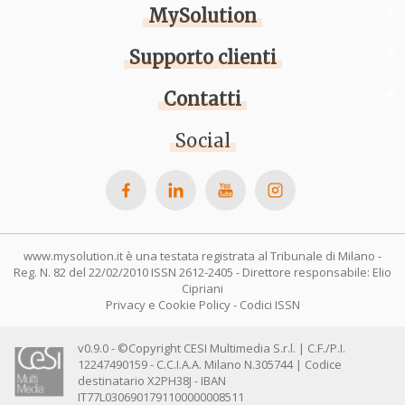
MySolution
Supporto clienti
Contatti
Social
www.mysolution.it è una testata registrata al Tribunale di Milano -
Reg. N. 82 del 22/02/2010 ISSN 2612-2405 - Direttore responsabile: Elio
Cipriani
Privacy e Cookie Policy
-
Codici ISSN
v0.9.0 - ©Copyright CESI Multimedia S.r.l. | C.F./P.I.
12247490159 - C.C.I.A.A. Milano N.305744 | Codice
destinatario X2PH38J - IBAN
IT77L0306901791100000008511