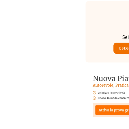
Se
ESEG