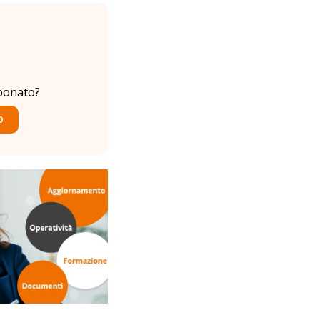
bonato?
O