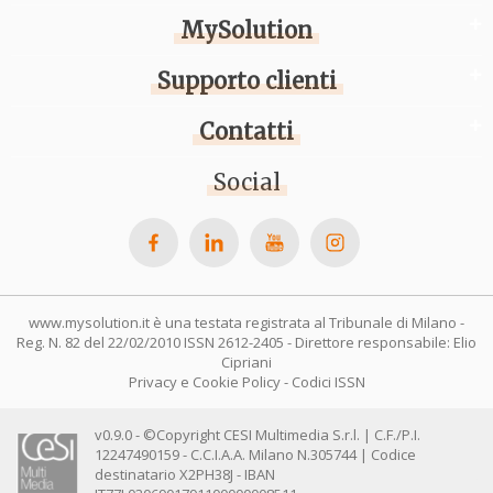
MySolution
Supporto clienti
Contatti
Social
www.mysolution.it è una testata registrata al Tribunale di Milano -
Reg. N. 82 del 22/02/2010 ISSN 2612-2405 - Direttore responsabile: Elio
Cipriani
Privacy e Cookie Policy
-
Codici ISSN
v0.9.0 - ©Copyright CESI Multimedia S.r.l. | C.F./P.I.
12247490159 - C.C.I.A.A. Milano N.305744 | Codice
destinatario X2PH38J - IBAN