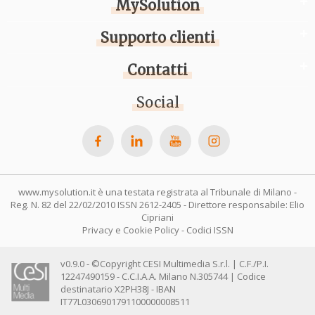
MySolution
Supporto clienti
Contatti
Social
www.mysolution.it è una testata registrata al Tribunale di Milano -
Reg. N. 82 del 22/02/2010 ISSN 2612-2405 - Direttore responsabile: Elio
Cipriani
Privacy e Cookie Policy
-
Codici ISSN
v0.9.0 - ©Copyright CESI Multimedia S.r.l. | C.F./P.I.
12247490159 - C.C.I.A.A. Milano N.305744 | Codice
destinatario X2PH38J - IBAN
IT77L0306901791100000008511