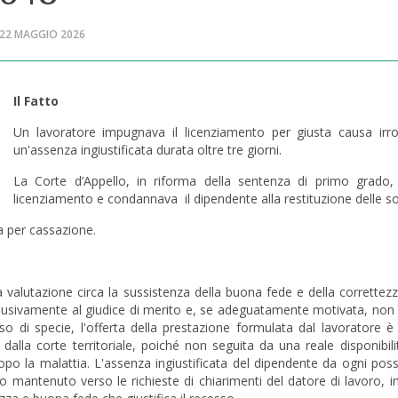
 22 MAGGIO 2026
Il Fatto
Un lavoratore impugnava il licenziamento per giusta causa irro
un'assenza ingiustificata durata oltre tre giorni.
La Corte d’Appello, in riforma della sentenza di primo grado, r
licenziamento e condannava il dipendente alla restituzione delle 
va per cassazione.
a valutazione circa la sussistenza della buona fede e della correttez
lusivamente al giudice di merito e, se adeguatamente motivata, non 
caso di specie, l'offerta della prestazione formulata dal lavoratore 
te dalla corte territoriale, poiché non seguita da una reale disponibi
 dopo la malattia. L'assenza ingiustificata del dipendente da ogni poss
io mantenuto verso le richieste di chiarimenti del datore di lavoro, i