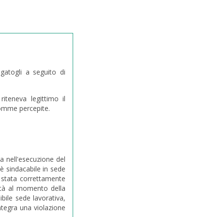
gatogli a seguito di
iteneva legittimo il
somme percepite.
za nell'esecuzione del
è sindacabile in sede
è stata correttamente
lità al momento della
ibile sede lavorativa,
ntegra una violazione