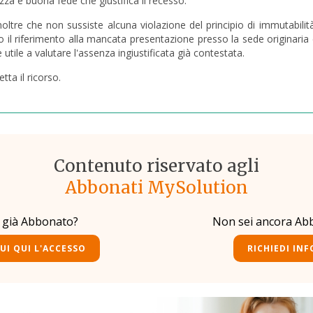
ezza e buona fede che giustifica il recesso.
noltre che non sussiste alcuna violazione del principio di immutabilit
to il riferimento alla mancata presentazione presso la sede originari
 utile a valutare l'assenza ingiustificata già contestata.
tta il ricorso.
Contenuto riservato agli
Abbonati MySolution
i già Abbonato?
Non sei ancora Ab
UI QUI L'ACCESSO
RICHIEDI INF