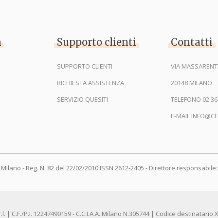
n
Supporto clienti
Contatti
SUPPORTO CLIENTI
VIA MASSARENTI
RICHIESTA ASSISTENZA
20148 MILANO
SERVIZIO QUESITI
TELEFONO 02.36
E-MAIL INFO@CE
 Milano - Reg. N. 82 del 22/02/2010 ISSN 2612-2405 - Direttore responsabile: 
r.l. | C.F./P.I. 12247490159 - C.C.I.A.A. Milano N.305744 | Codice destinata