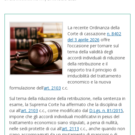
La recente Ordinanza della
Corte di cassazione
n. 8402
del 3 aprile 2026
offre
l’occasione per tornare sul
tema della validità degli
accordi individuali di riduzione
della retribuzione e il
rapporto tra il principio di
irriducibilità del trattamento
economico e la nuova
formulazione dell’
art. 2103
c.c.
Sul tema della riduzione della retribuzione, nella sentenza in
esame, la Suprema Corte ha affermato che la disciplina di
cui all’
art. 2103
c.c., come modificato dal
D.Lgs. n. 81/2015
,
impone che gli accordi individuali modificativi in peius del
trattamento economico siano stipulati, a pena di nullità,
nelle sedi protette di cui all’
art. 2113
c.c., anche quando non
siano accompagnati da un mutamento di mansioni o di