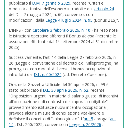
pubblicato il
D.M. 7 gennaio 2025
, recante “Criteri e
modalità attuative dell'esonero introdotte dall'
articolo 24
del D.L. 7 maggio 2024, n. 60, convertito, con
modificazioni, dalla
Legge 4 luglio 2024, n. 95
(Bonus ZES)”.
L’INPS - con
Circolare 3 febbraio 2026, n. 10
- ha reso note
le istruzioni operative afferenti il Bonus
de quo
(inerente le
assunzioni effettuate dal 1° settembre 2024 al 31 dicembre
2025).
Successivamente, l’
art. 14
della Legge 27 febbraio 2026, n.
26 (Legge di conversione del decreto c.d. Milleproroghe) ha
prorogato, con modalità diverse, i bonus occupazionali
introdotti dal
D.L. n. 60/2024
(c.d. Decreto Coesione).
Ora, nella Gazzetta Ufficiale del 30 aprile 2026, n. 99 è
stato pubblicato il
D.L. 30 aprile 2026, n. 62
, recante
“Disposizioni urgenti in materia di salario giusto, di incentivi
all'occupazione e di contrasto del caporalato digitale”. Il
provvedimento istituisce nuovi incentivi occupazionali,
prevede alcune misure di conciliazione vita-lavoro e
definisce il concetto di “salario giusto”. L’
art. 5
abroga l’
art.
14
, D.L. 200/2025, convertito in
Legge n. 26/2026
: