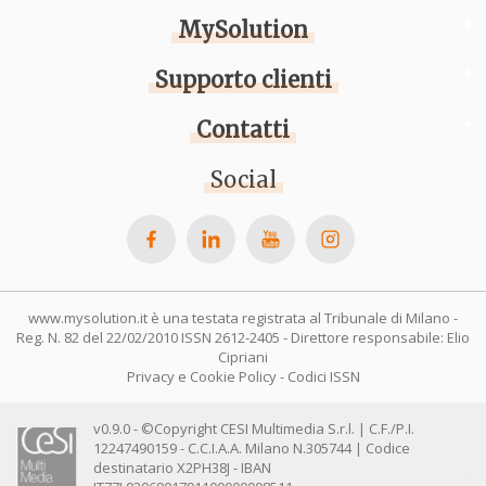
MySolution
Supporto clienti
Contatti
Social
www.mysolution.it è una testata registrata al Tribunale di Milano -
Reg. N. 82 del 22/02/2010 ISSN 2612-2405 - Direttore responsabile: Elio
Cipriani
Privacy e Cookie Policy
-
Codici ISSN
v0.9.0 - ©Copyright CESI Multimedia S.r.l. | C.F./P.I.
12247490159 - C.C.I.A.A. Milano N.305744 | Codice
destinatario X2PH38J - IBAN