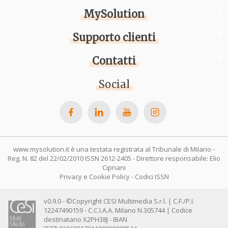
MySolution
Supporto clienti
Contatti
Social
www.mysolution.it è una testata registrata al Tribunale di Milano -
Reg. N. 82 del 22/02/2010 ISSN 2612-2405 - Direttore responsabile: Elio
Cipriani
Privacy e Cookie Policy
-
Codici ISSN
v0.9.0 - ©Copyright CESI Multimedia S.r.l. | C.F./P.I.
12247490159 - C.C.I.A.A. Milano N.305744 | Codice
destinatario X2PH38J - IBAN