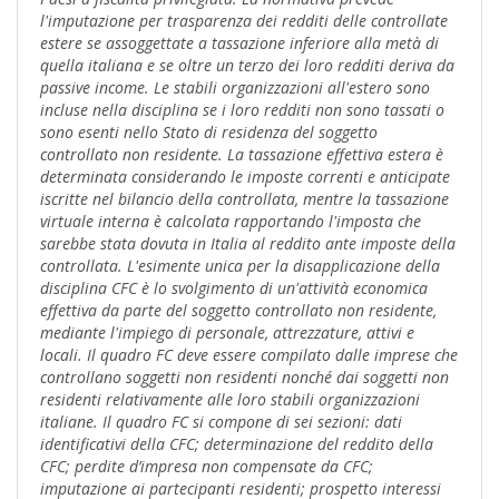
l'imputazione per trasparenza dei redditi delle controllate
estere se assoggettate a tassazione inferiore alla metà di
quella italiana e se oltre un terzo dei loro redditi deriva da
passive income. Le stabili organizzazioni all'estero sono
incluse nella disciplina se i loro redditi non sono tassati o
sono esenti nello Stato di residenza del soggetto
controllato non residente. La tassazione effettiva estera è
determinata considerando le imposte correnti e anticipate
iscritte nel bilancio della controllata, mentre la tassazione
virtuale interna è calcolata rapportando l'imposta che
sarebbe stata dovuta in Italia al reddito ante imposte della
controllata. L'esimente unica per la disapplicazione della
disciplina CFC è lo svolgimento di un'attività economica
effettiva da parte del soggetto controllato non residente,
mediante l'impiego di personale, attrezzature, attivi e
locali. Il quadro FC deve essere compilato dalle imprese che
controllano soggetti non residenti nonché dai soggetti non
residenti relativamente alle loro stabili organizzazioni
italiane. Il quadro FC si compone di sei sezioni: dati
identificativi della CFC; determinazione del reddito della
CFC; perdite d’impresa non compensate da CFC;
imputazione ai partecipanti residenti; prospetto interessi