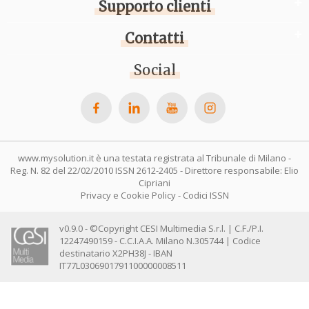
Supporto clienti
Contatti
Social
www.mysolution.it è una testata registrata al Tribunale di Milano -
Reg. N. 82 del 22/02/2010 ISSN 2612-2405 - Direttore responsabile: Elio
Cipriani
Privacy e Cookie Policy
-
Codici ISSN
v0.9.0 - ©Copyright CESI Multimedia S.r.l. | C.F./P.I.
12247490159 - C.C.I.A.A. Milano N.305744 | Codice
destinatario X2PH38J - IBAN
IT77L0306901791100000008511