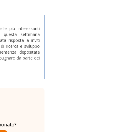
lle più interessanti
i questa settimana
ta risposta a inviti
 di ricerca e sviluppo
sentenza depositata
mpugnare da parte dei
bonato?