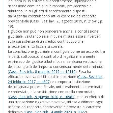
inquadra in un sistema di accertamento, liquidazione e
riscossione comune ai due rapporti, previdenziale e
tributario, in cui gli atti di accertamento disposti
dall'Agenzia costituiscono atti di esercizio del rapporto
previdenziale (Cass., Sez. lav., 20 agosto 2019, n. 21541, p.
19).
Il giudice non può non ponderare anche la conciliazione
giudiziale, valutando se e in quale misura essa si riverberi
sulla sussistenza di un credito contributivo che
all'accertamento fiscale si correla.
La conciliazione giudiziale si configura come un accordo tra
le parti, sottoposto al controllo di legalità meramente
estrinseco del giudice tributario, senza alcuna valutazione
della congruità dell'importo consensualmente determinato
(
Cass., Sez. trib., 8 maggio 2019, n. 12110
). Essa ha
efficacia novativa del titolo di imposizione (
Cass., Sez. trib.,
24 febbraio 2017, n. 4807
) e comporta l'estinzione
dell'originaria pretesa fiscale, unilateralmente determinata
e contestata, e la sostituzione con quella concordata
(
Cass., Sez. trib., 9 giugno 2020, n. 10981
), per un effetto di
una transazione oggettiva novativa, intesa a dirimere ogni
aspetto del rapporto controverso e provvista di carattere
definitivo (
Cass., Sez. trib., 4 aprile 2023, n. 9322
).