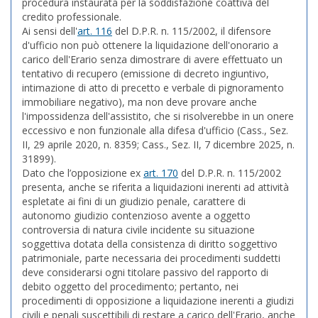
procedura instaurata per la soddisfazione coattiva del
credito professionale.
Ai sensi dell'
art. 116
del D.P.R. n. 115/2002, il difensore
d'ufficio non può ottenere la liquidazione dell'onorario a
carico dell'Erario senza dimostrare di avere effettuato un
tentativo di recupero (emissione di decreto ingiuntivo,
intimazione di atto di precetto e verbale di pignoramento
immobiliare negativo), ma non deve provare anche
l'impossidenza dell'assistito, che si risolverebbe in un onere
eccessivo e non funzionale alla difesa d'ufficio (Cass., Sez.
II, 29 aprile 2020, n. 8359; Cass., Sez. II, 7 dicembre 2025, n.
31899).
Dato che l’opposizione ex
art. 170
del D.P.R. n. 115/2002
presenta, anche se riferita a liquidazioni inerenti ad attività
espletate ai fini di un giudizio penale, carattere di
autonomo giudizio contenzioso avente a oggetto
controversia di natura civile incidente su situazione
soggettiva dotata della consistenza di diritto soggettivo
patrimoniale, parte necessaria dei procedimenti suddetti
deve considerarsi ogni titolare passivo del rapporto di
debito oggetto del procedimento; pertanto, nei
procedimenti di opposizione a liquidazione inerenti a giudizi
civili e penali suscettibili di restare a carico dell'Erario, anche