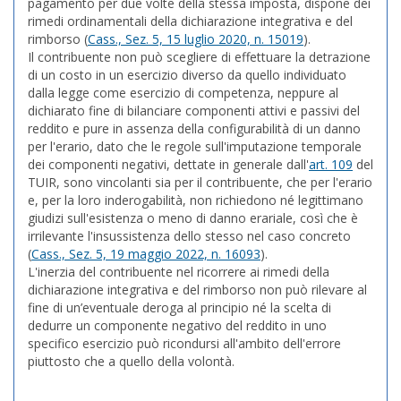
pagamento per due volte della stessa imposta, dispone dei
rimedi ordinamentali della dichiarazione integrativa e del
rimborso (
Cass., Sez. 5, 15 luglio 2020, n. 15019
).
Il contribuente non può scegliere di effettuare la detrazione
di un costo in un esercizio diverso da quello individuato
dalla legge come esercizio di competenza, neppure al
dichiarato fine di bilanciare componenti attivi e passivi del
reddito e pure in assenza della configurabilità di un danno
per l'erario, dato che le regole sull'imputazione temporale
dei componenti negativi, dettate in generale dall'
art. 109
del
TUIR, sono vincolanti sia per il contribuente, che per l'erario
e, per la loro inderogabilità, non richiedono né legittimano
giudizi sull'esistenza o meno di danno erariale, così che è
irrilevante l'insussistenza dello stesso nel caso concreto
(
Cass., Sez. 5, 19 maggio 2022, n. 16093
).
L'inerzia del contribuente nel ricorrere ai rimedi della
dichiarazione integrativa e del rimborso non può rilevare al
fine di un’eventuale deroga al principio né la scelta di
dedurre un componente negativo del reddito in uno
specifico esercizio può ricondursi all'ambito dell'errore
piuttosto che a quello della volontà.