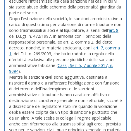
escludere l'intrasmissibilità della sanzione nei casi in cui vi
sia stato abuso dello schermo della personalità giuridica da
parte del socio.
Dopo l'estinzione della società, le sanzioni amministrative a
carico di quest'ultima per violazione di norme tributarie non
sono trasmissibili ai soci e al liquidatore, ai sensi dell'
art. 8
del D.Lgs. n. 472/1997, in armonia con il principio della
responsabilità personale, ex art. 2, comma 2, del detto
decreto, nonché, in materia societaria, con l'
art. 7, comma
1
, del D.L. n. 269/2003, che ha introdotto la regola della
riferibilità esclusiva alle persone giuridiche delle sanzioni
amministrative tributarie (
Cass., Sez. 5, 7 aprile 2017, n.
9094
).
Mentre le sanzioni civili sono aggiuntive, destinate a
risarcire il danno e a rafforzare l'obbligazione con funzione
di deterrente dell'inadempimento, le sanzioni
amministrative e tributarie hanno carattere afflittivo e
destinazione di carattere generale e non settoriale, sicché è
a discrezione del legislatore stabilire quando la violazione
debba essere colpita da un tipo di sanzione piuttosto che
da un altro. A tale scelta si collega il regime applicabile,
anche con riferimento alla trasmissibilità agli eredi, prevista
solo per le sanzioni civili, quale principio generale in materia