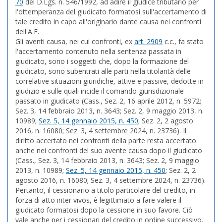
70
del D.Lgs. n. 546/1992, ad adire il giudice tributario per
l'ottemperanza del giudicato formatosi sull'accertamento di
tale credito in capo all'originario dante causa nei confronti
dell'A.F.
Gli aventi causa, nei cui confronti, ex
art. 2909
c.c., fa stato
l'accertamento contenuto nella sentenza passata in
giudicato, sono i soggetti che, dopo la formazione del
giudicato, sono subentrati alle parti nella titolarità delle
correlative situazioni giuridiche, attive e passive, dedotte in
giudizio e sulle quali incide il comando giurisdizionale
passato in giudicato (Cass., Sez. 2, 16 aprile 2012, n. 5972;
Sez. 3, 14 febbraio 2013, n. 3643; Sez. 2, 9 maggio 2013, n.
10989;
Sez. 5, 14 gennaio 2015, n. 450
; Sez. 2, 2 agosto
2016, n. 16080; Sez. 3, 4 settembre 2024, n. 23736). Il
diritto accertato nei confronti della parte resta accertato
anche nei confronti del suo avente causa dopo il giudicato
(Cass., Sez. 3, 14 febbraio 2013, n. 3643; Sez. 2, 9 maggio
2013, n. 10989;
Sez. 5, 14 gennaio 2015, n. 450
; Sez. 2, 2
agosto 2016, n. 16080; Sez. 3, 4 settembre 2024, n. 23736).
Pertanto, il cessionario a titolo particolare del credito, in
forza di atto inter vivos, è legittimato a fare valere il
giudicato formatosi dopo la cessione in suo favore. Ciò
vale anche per i cessionari del credito in ordine successivo,