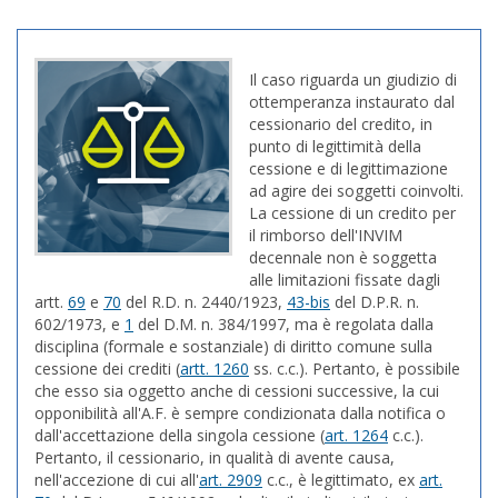
Il caso riguarda un giudizio di
ottemperanza instaurato dal
cessionario del credito, in
punto di legittimità della
cessione e di legittimazione
ad agire dei soggetti coinvolti.
La cessione di un credito per
il rimborso dell'INVIM
decennale non è soggetta
alle limitazioni fissate dagli
artt.
69
e
70
del R.D. n. 2440/1923,
43-bis
del D.P.R. n.
602/1973, e
1
del D.M. n. 384/1997, ma è regolata dalla
disciplina (formale e sostanziale) di diritto comune sulla
cessione dei crediti (
artt. 1260
ss. c.c.). Pertanto, è possibile
che esso sia oggetto anche di cessioni successive, la cui
opponibilità all'A.F. è sempre condizionata dalla notifica o
dall'accettazione della singola cessione (
art. 1264
c.c.).
Pertanto, il cessionario, in qualità di avente causa,
nell'accezione di cui all'
art. 2909
c.c., è legittimato, ex
art.