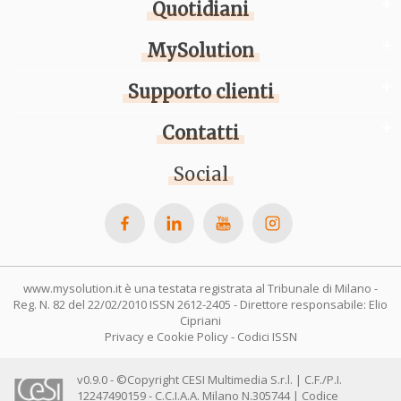
Quotidiani
MySolution
Supporto clienti
Contatti
Social
www.mysolution.it è una testata registrata al Tribunale di Milano -
Reg. N. 82 del 22/02/2010 ISSN 2612-2405 - Direttore responsabile: Elio
Cipriani
Privacy e Cookie Policy
-
Codici ISSN
v0.9.0 - ©Copyright CESI Multimedia S.r.l. | C.F./P.I.
12247490159 - C.C.I.A.A. Milano N.305744 | Codice