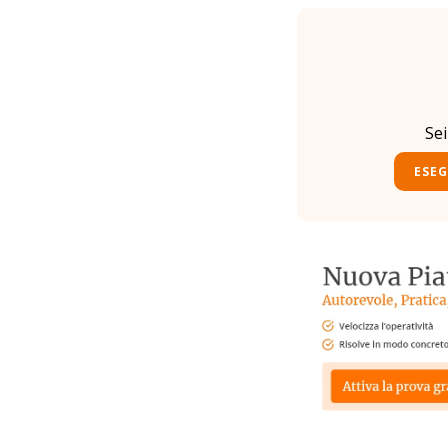
Se
ESEG