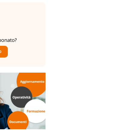
bonato?
O