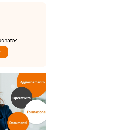
bonato?
O