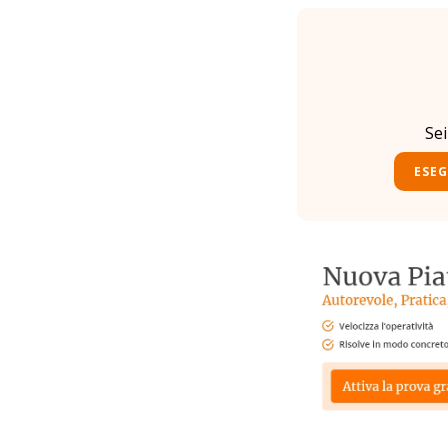
Se
ESEG