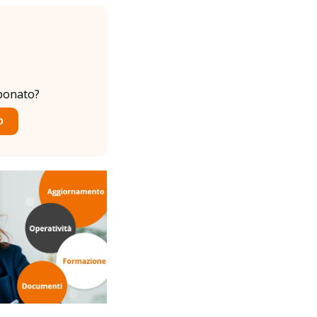
bonato?
O