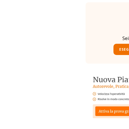
Se
ESEG