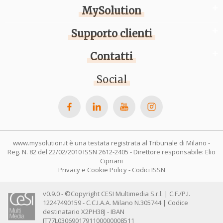
MySolution
Supporto clienti
Contatti
Social
www.mysolution.it è una testata registrata al Tribunale di Milano -
Reg. N. 82 del 22/02/2010 ISSN 2612-2405 - Direttore responsabile: Elio
Cipriani
Privacy e Cookie Policy
-
Codici ISSN
v0.9.0 - ©Copyright CESI Multimedia S.r.l. | C.F./P.I.
12247490159 - C.C.I.A.A. Milano N.305744 | Codice
destinatario X2PH38J - IBAN
IT77L0306901791100000008511