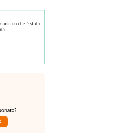
omunicato che è stato
tà.
bonato?
O