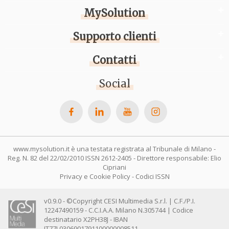
MySolution
Supporto clienti
Contatti
Social
www.mysolution.it è una testata registrata al Tribunale di Milano -
Reg. N. 82 del 22/02/2010 ISSN 2612-2405 - Direttore responsabile: Elio
Cipriani
Privacy e Cookie Policy
-
Codici ISSN
v0.9.0 - ©Copyright CESI Multimedia S.r.l. | C.F./P.I.
12247490159 - C.C.I.A.A. Milano N.305744 | Codice
destinatario X2PH38J - IBAN
IT77L0306901791100000008511