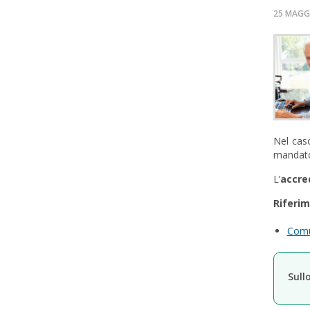
25 MAGG
Nel caso
mandato
L’
accre
Riferim
Comu
Sull