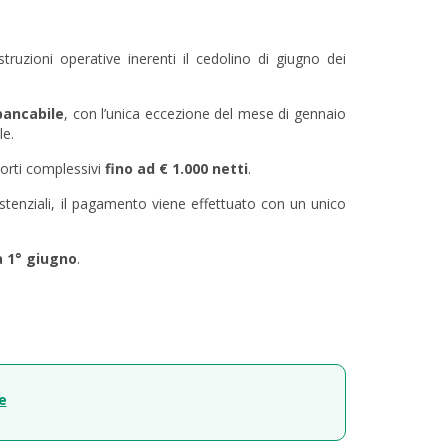
ruzioni operative inerenti il cedolino di giugno dei
bancabile
, con l’unica eccezione del mese di gennaio
e.
orti complessivi
fino ad € 1.000 netti
.
istenziali, il pagamento viene effettuato con un unico
a 1° giugno
.
e