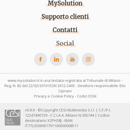
MySolution
Supporto clienti
Contatti
Social
www.mysolution.it è una testata registrata al Tribunale di Milano -
Reg. N. 82 del 22/02/2010 ISSN 2612-2405 - Direttore responsabile: Elio
Cipriani
Privacy e Cookie Policy
-
Codici ISSN
v0.9.0 - ©Copyright CESI Multimedia S.r.l. | C.F./P.I.
12247490159 - C.C.I.A.A. Milano N.305744 | Codice
destinatario X2PH38J - IBAN
IT77L0306901791100000008511