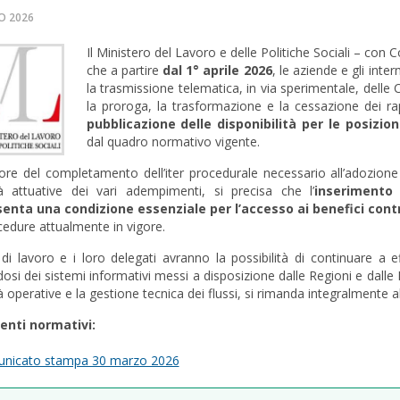
O 2026
Il Ministero del Lavoro e delle Politiche Sociali – c
che a partire
dal 1° aprile 2026
, le aziende e gli inte
la trasmissione telematica, in via sperimentale, delle 
la proroga, la trasformazione e la cessazione dei rap
pubblicazione delle disponibilità per le posizion
dal quadro normativo vigente.
re del completamento dell’iter procedurale necessario all’adozione d
à attuative dei vari adempimenti, si precisa che l’
inserimento
enta una condizione essenziale per l’accesso ai benefici contr
cedure attualmente in vigore.
 di lavoro e i loro delegati avranno la possibilità di continuare a
osi dei sistemi informativi messi a disposizione dalle Regioni e dall
 operative e la gestione tecnica dei flussi, si rimanda integralmente alle 
enti normativi:
nicato stampa 30 marzo 2026