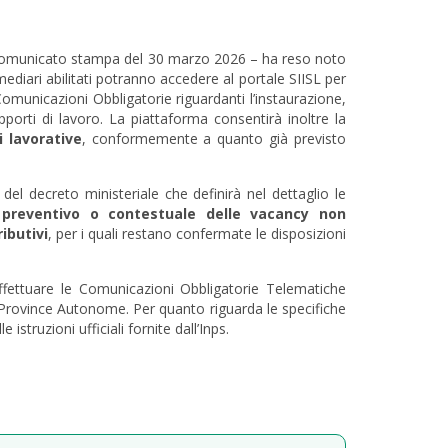
on Comunicato stampa del 30 marzo 2026 – ha reso noto
rmediari abilitati potranno accedere al portale SIISL per
Comunicazioni Obbligatorie riguardanti l’instaurazione,
porti di lavoro. La piattaforma consentirà inoltre la
i lavorative
, conformemente a quanto già previsto
el decreto ministeriale che definirà nel dettaglio le
 preventivo o contestuale delle vacancy non
ibutivi
, per i quali restano confermate le disposizioni
 effettuare le Comunicazioni Obbligatorie Telematiche
e Province Autonome. Per quanto riguarda le specifiche
istruzioni ufficiali fornite dall’Inps.