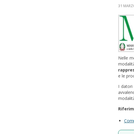
31 MARZ
Nelle mo
modalit
rappres
e le pro
I datori
avvalend
modalità
Riferim
Comu