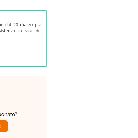
e dal 20 marzo p.v.
istenza in vita dei
bonato?
O