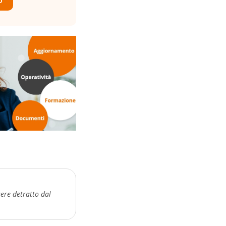
O
sere detratto dal