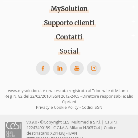
MySolution
Supporto clienti
Contatti
Social
www.mysolution.it è una testata registrata al Tribunale di Milano -
Reg. N. 82 del 22/02/2010 ISSN 2612-2405 - Direttore responsabile: Elio
Cipriani
Privacy e Cookie Policy
-
Codici ISSN
v0.9.0 - ©Copyright CESI Multimedia S.r.l. | C.F./P.I.
12247490159 - C.C.I.A.A. Milano N.305744 | Codice
destinatario X2PH38J - IBAN