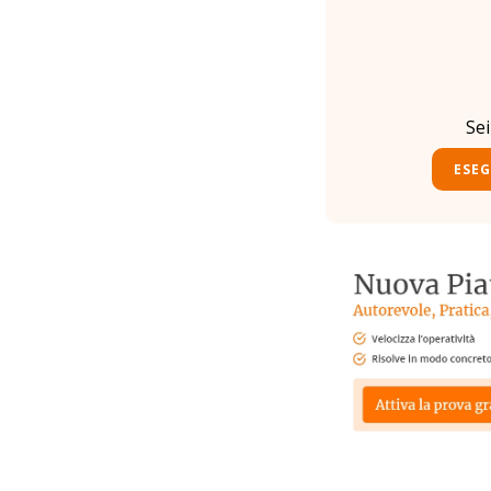
Se
ESEG