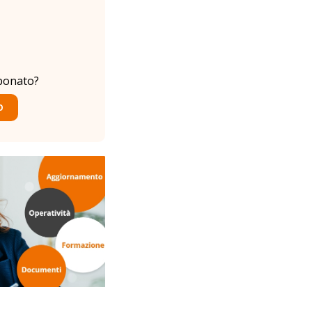
bonato?
O