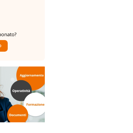
bonato?
O