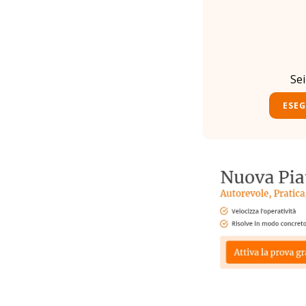
Se
ESEG