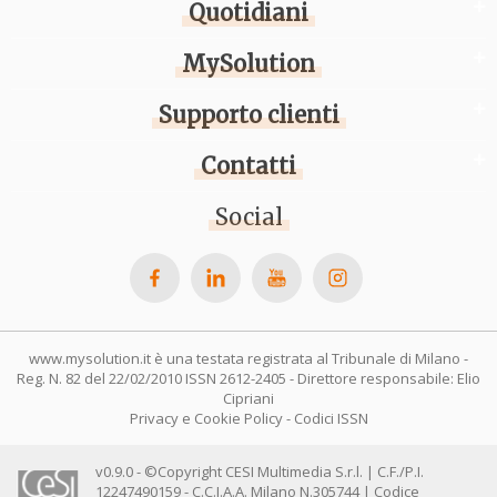
Quotidiani
MySolution
Supporto clienti
Contatti
Social
www.mysolution.it è una testata registrata al Tribunale di Milano -
Reg. N. 82 del 22/02/2010 ISSN 2612-2405 - Direttore responsabile: Elio
Cipriani
Privacy e Cookie Policy
-
Codici ISSN
v0.9.0 - ©Copyright CESI Multimedia S.r.l. | C.F./P.I.
12247490159 - C.C.I.A.A. Milano N.305744 | Codice