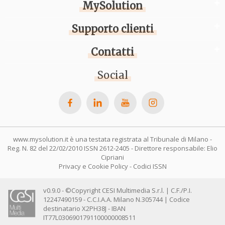
MySolution
Supporto clienti
Contatti
Social
www.mysolution.it è una testata registrata al Tribunale di Milano -
Reg. N. 82 del 22/02/2010 ISSN 2612-2405 - Direttore responsabile: Elio
Cipriani
Privacy e Cookie Policy
-
Codici ISSN
v0.9.0 - ©Copyright CESI Multimedia S.r.l. | C.F./P.I.
12247490159 - C.C.I.A.A. Milano N.305744 | Codice
destinatario X2PH38J - IBAN
IT77L0306901791100000008511