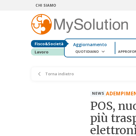
CHI SIAMO
Fisco&Società
Aggiornamento
QUOTIDIANO
APPROFO
Lavoro
Torna indietro
ADEMPIME
NEWS
POS, nu
più tras
elettron