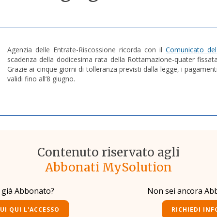
Agenzia delle Entrate-Riscossione ricorda con il
Comunicato de
scadenza della dodicesima rata della Rottamazione-quater fissat
Grazie ai cinque giorni di tolleranza previsti dalla legge, i pagamen
validi fino all’8 giugno.
Contenuto riservato agli
Abbonati MySolution
i già Abbonato?
Non sei ancora Ab
UI QUI L'ACCESSO
RICHIEDI INF