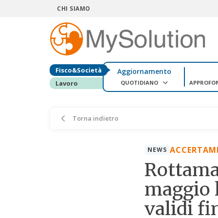
CHI SIAMO
Fisco&Società
Aggiornamento
QUOTIDIANO
APPROFO
Lavoro
Torna indietro
ACCERTAME
NEWS
Rottamaz
maggio 
validi f