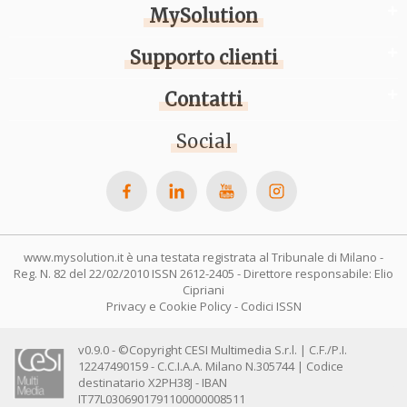
MySolution
Supporto clienti
Contatti
Social
www.mysolution.it è una testata registrata al Tribunale di Milano -
Reg. N. 82 del 22/02/2010 ISSN 2612-2405 - Direttore responsabile: Elio
Cipriani
Privacy e Cookie Policy
-
Codici ISSN
v0.9.0 - ©Copyright CESI Multimedia S.r.l. | C.F./P.I.
12247490159 - C.C.I.A.A. Milano N.305744 | Codice
destinatario X2PH38J - IBAN
IT77L0306901791100000008511