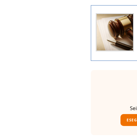
Se
ESEG