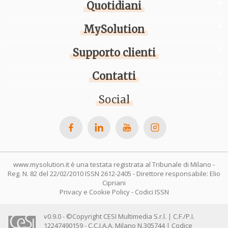
Quotidiani
MySolution
Supporto clienti
Contatti
Social
www.mysolution.it è una testata registrata al Tribunale di Milano -
Reg. N. 82 del 22/02/2010 ISSN 2612-2405 - Direttore responsabile: Elio
Cipriani
Privacy e Cookie Policy
-
Codici ISSN
v0.9.0 - ©Copyright CESI Multimedia S.r.l. | C.F./P.I.
12247490159 - C.C.I.A.A. Milano N.305744 | Codice