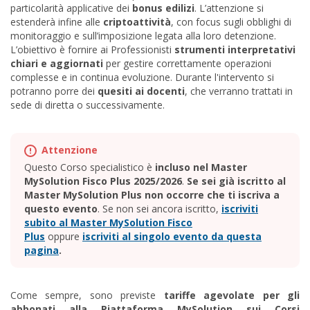
particolarità applicative dei
bonus edilizi
. L’attenzione si
estenderà infine alle
criptoattività
, con focus sugli obblighi di
monitoraggio e sull’imposizione legata alla loro detenzione.
L’obiettivo è fornire ai Professionisti
strumenti interpretativi
chiari e aggiornati
per gestire correttamente operazioni
complesse e in continua evoluzione
. Durante l'intervento si
potranno porre dei
quesiti ai docenti
, che verranno trattati in
sede di diretta o successivamente
.
Questo Corso specialistico è
incluso nel Master
MySolution Fisco Plus 2025/2026
.
Se sei già iscritto al
Master MySolution Plus non occorre che ti iscriva a
questo evento
. Se non sei ancora iscritto,
iscriviti
subito al Master MySolution Fisco
Plus
oppure
iscriviti al singolo evento da questa
pagina
.
Come sempre, sono previste
tariffe agevolate per gli
abbonati alla Piattaforma MySolution sui Corsi