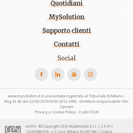
Quotidiani
MySolution
Supporto clienti
Contatti
Social
www.mysolution.it è una testata registrata al Tribunale di Milano -
Reg. N. 82 del 22/02/2010 ISSN 2612-2405 - Direttore responsabile: Elio
Cipriani
Privacy e Cookie Policy
-
Codici ISSN
v0.9.0 - ©Copyright CESI Multimedia S.r.l. | C.F./P.I.
12247490159 - C.C.I.A.A. Milano N.305744 | Codice