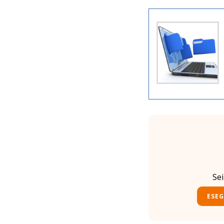
Se
ESEG