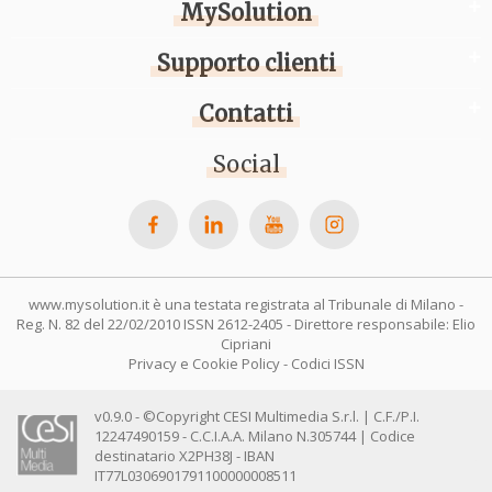
MySolution
Supporto clienti
Contatti
Social
www.mysolution.it è una testata registrata al Tribunale di Milano -
Reg. N. 82 del 22/02/2010 ISSN 2612-2405 - Direttore responsabile: Elio
Cipriani
Privacy e Cookie Policy
-
Codici ISSN
v0.9.0 - ©Copyright CESI Multimedia S.r.l. | C.F./P.I.
12247490159 - C.C.I.A.A. Milano N.305744 | Codice
destinatario X2PH38J - IBAN
IT77L0306901791100000008511