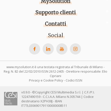
MySolution
Supporto clienti
Contatti
Social
www.mysolution.it è una testata registrata al Tribunale di Milano -
Reg. N. 82 del 22/02/2010 ISSN 2612-2405 - Direttore responsabile: Elio
Cipriani
Privacy e Cookie Policy
-
Codici ISSN
v0.9.0 - ©Copyright CESI Multimedia S.r.l. | C.F./P.I.
12247490159 - C.C.I.A.A. Milano N.305744 | Codice
destinatario X2PH38J - IBAN
IT77L0306901791100000008511