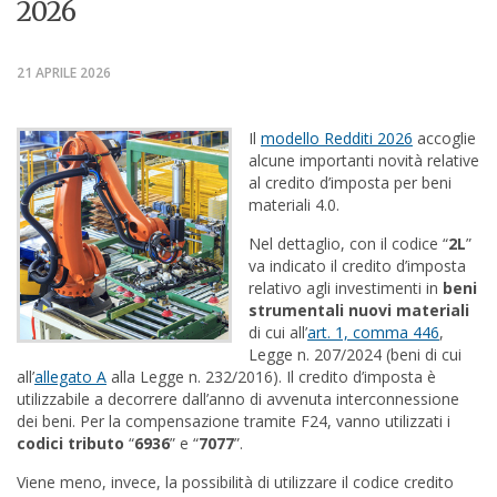
2026
21 APRILE 2026
Il
modello Redditi 2026
accoglie
alcune importanti novità relative
al credito d’imposta per beni
materiali 4.0.
Nel dettaglio, con il codice “
2L
”
va indicato il credito d’imposta
relativo agli investimenti in
beni
strumentali nuovi materiali
di cui all’
art. 1, comma 446
,
Legge n. 207/2024 (beni di cui
all’
allegato A
alla Legge n. 232/2016). Il credito d’imposta è
utilizzabile a decorrere dall’anno di avvenuta interconnessione
dei beni. Per la compensazione tramite F24, vanno utilizzati i
codici tributo
“
6936
” e “
7077
”.
Viene meno, invece, la possibilità di utilizzare il codice credito