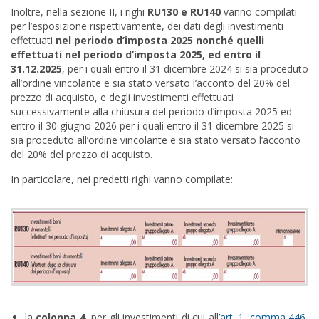
Inoltre, nella sezione II, i righi
RU130 e RU140
vanno compilati
per l’esposizione rispettivamente, dei dati degli investimenti
effettuati
nel periodo d’
imposta 2025 nonché quelli
effettuati nel periodo d’
imposta 2025,
ed entro il
31.12.2025
, per i quali entro il 31 dicembre 2024 si sia proceduto
all’ordine vincolante e sia stato versato l’acconto del 20% del
prezzo di acquisto, e degli investimenti effettuati
successivamente alla chiusura del periodo d’imposta 2025 ed
entro il 30 giugno 2026 per i quali entro il 31 dicembre 2025 si
sia proceduto all’ordine vincolante e sia stato versato l’acconto
del 20% del prezzo di acquisto.
In particolare, nei predetti righi vanno compilate:
la
colonna 4
, per gli investimenti di cui all’
art. 1, comma 446
,