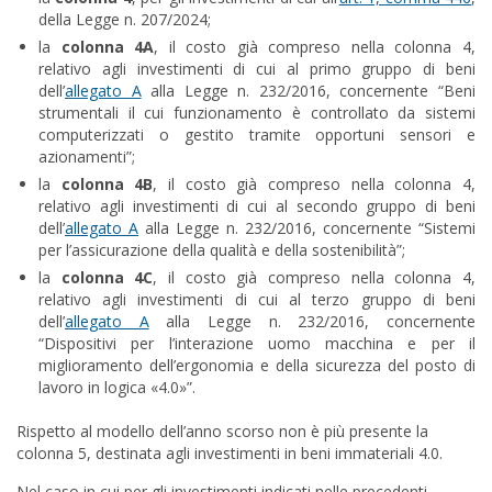
della Legge n. 207/2024;
la
colonna 4A
, il costo già compreso nella colonna 4,
relativo agli investimenti di cui al primo gruppo di beni
dell’
allegato A
alla Legge n. 232/2016, concernente “Beni
strumentali il cui funzionamento è controllato da sistemi
computerizzati o gestito tramite opportuni sensori e
azionamenti”;
la
colonna 4B
, il costo già compreso nella colonna 4,
relativo agli investimenti di cui al secondo gruppo di beni
dell’
allegato A
alla Legge n. 232/2016, concernente “Sistemi
per l’assicurazione della qualità e della sostenibilità”;
la
colonna 4C
, il costo già compreso nella colonna 4,
relativo agli investimenti di cui al terzo gruppo di beni
dell’
allegato A
alla Legge n. 232/2016, concernente
“Dispositivi per l’interazione uomo macchina e per il
miglioramento dell’ergonomia e della sicurezza del posto di
lavoro in logica «4.0»”.
Rispetto al modello dell’anno scorso non è più presente la
colonna 5, destinata agli investimenti in beni immateriali 4.0.
Nel caso in cui per gli investimenti indicati nelle precedenti