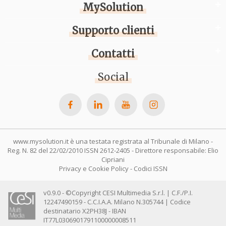
MySolution
Supporto clienti
Contatti
Social
www.mysolution.it è una testata registrata al Tribunale di Milano -
Reg. N. 82 del 22/02/2010 ISSN 2612-2405 - Direttore responsabile: Elio
Cipriani
Privacy e Cookie Policy
-
Codici ISSN
v0.9.0 - ©Copyright CESI Multimedia S.r.l. | C.F./P.I.
12247490159 - C.C.I.A.A. Milano N.305744 | Codice
destinatario X2PH38J - IBAN
IT77L0306901791100000008511