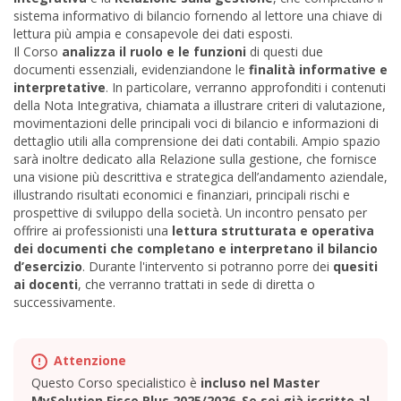
sistema informativo di bilancio fornendo al lettore una chiave di
lettura più ampia e consapevole dei dati esposti.
Il Corso
analizza il ruolo e le funzioni
di questi due
documenti essenziali, evidenziandone le
finalità informative e
interpretative
. In particolare, verranno approfonditi i contenuti
della Nota Integrativa, chiamata a illustrare criteri di valutazione,
movimentazioni delle principali voci di bilancio e informazioni di
dettaglio utili alla comprensione dei dati contabili. Ampio spazio
sarà inoltre dedicato alla Relazione sulla gestione, che fornisce
una visione più descrittiva e strategica dell’andamento aziendale,
illustrando risultati economici e finanziari, principali rischi e
prospettive di sviluppo della società. Un incontro pensato per
offrire ai professionisti una
lettura strutturata e operativa
dei documenti che completano e interpretano il bilancio
d’esercizio
. Durante l'intervento si potranno porre dei
quesiti
ai docenti
, che verranno trattati in sede di diretta o
successivamente
.
Questo Corso specialistico è
incluso nel Master
MySolution Fisco Plus 2025/2026
.
Se sei già iscritto al