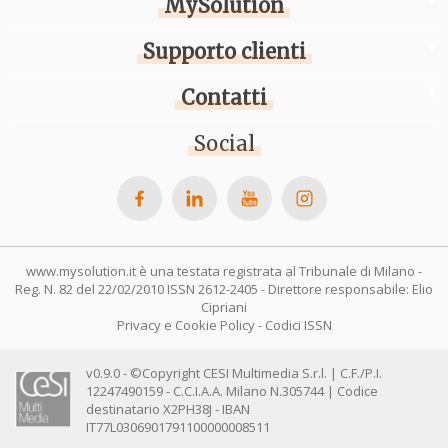
MySolution
Supporto clienti
Contatti
Social
www.mysolution.it è una testata registrata al Tribunale di Milano -
Reg. N. 82 del 22/02/2010 ISSN 2612-2405 - Direttore responsabile: Elio
Cipriani
Privacy e Cookie Policy
-
Codici ISSN
v0.9.0 - ©Copyright CESI Multimedia S.r.l. | C.F./P.I.
12247490159 - C.C.I.A.A. Milano N.305744 | Codice
destinatario X2PH38J - IBAN
IT77L0306901791100000008511