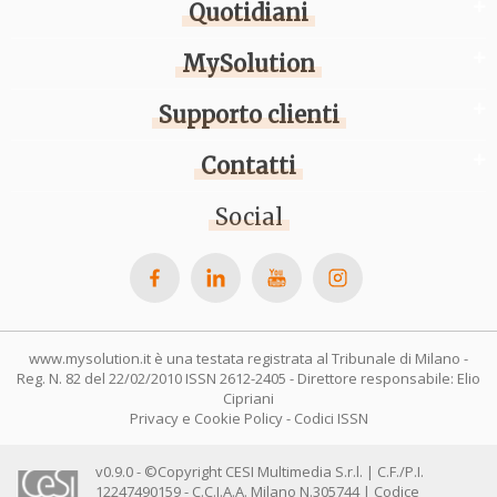
Quotidiani
MySolution
Supporto clienti
Contatti
Social
www.mysolution.it è una testata registrata al Tribunale di Milano -
Reg. N. 82 del 22/02/2010 ISSN 2612-2405 - Direttore responsabile: Elio
Cipriani
Privacy e Cookie Policy
-
Codici ISSN
v0.9.0 - ©Copyright CESI Multimedia S.r.l. | C.F./P.I.
12247490159 - C.C.I.A.A. Milano N.305744 | Codice