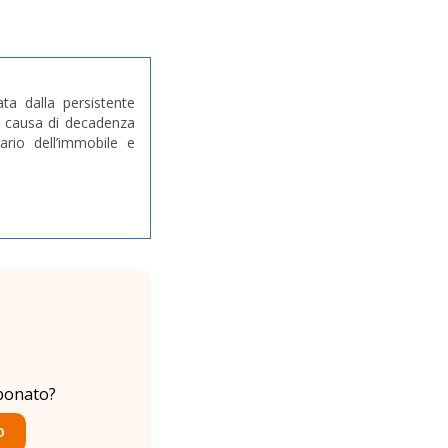
ta dalla persistente
e causa di decadenza
rio dell’immobile e
bonato?
O